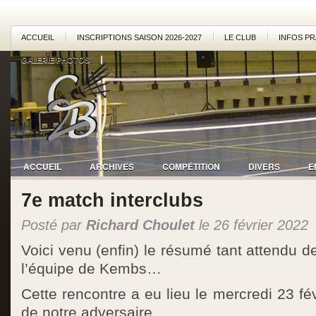
ACCUEIL
INSCRIPTIONS SAISON 2026-2027
LE CLUB
INFOS PR
GALERIE PHOTOS
ACCUEIL
ARCHIVES
COMPÉTITION
DIVERS
E
7e match interclubs
Posté par
Richard Choulet
le 26 février 2022
Voici venu (enfin) le résumé tant attendu d
l’équipe de Kembs…
Cette rencontre a eu lieu le mercredi 23 févr
de notre adversaire.