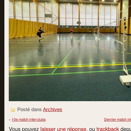
Posté dans
Archives
«
10e match inter-clubs
Dernier match in
Vous pouvez
laisser une réponse
, ou
trackback
depui