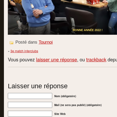
BONNE ANNÉE 2022 !
Posté dans
Tournoi
«
3e match interclubs
Vous pouvez
laisser une réponse
, ou
trackback
depui
Laisser une réponse
Nom (obligatoire)
Mail (ne sera pas publié) (obligatoire)
Site Web