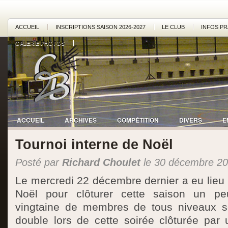
ACCUEIL
INSCRIPTIONS SAISON 2026-2027
LE CLUB
INFOS PR
GALERIE PHOTOS
ACCUEIL
ARCHIVES
COMPÉTITION
DIVERS
E
Tournoi interne de Noël
Posté par
Richard Choulet
le 30 décembre 2
Le mercredi 22 décembre dernier a eu lieu l
Noël pour clôturer cette saison un peu
vingtaine de membres de tous niveaux se
double lors de cette soirée clôturée par 