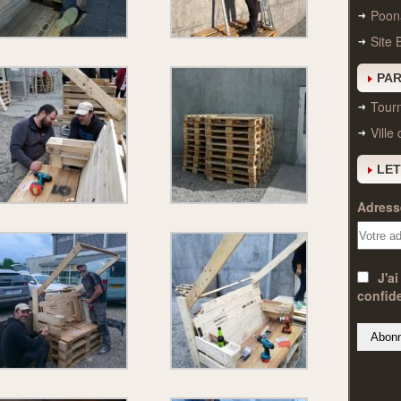
Poon
Site 
PAR
Tourn
Ville
LET
Adresse
J'ai
confide