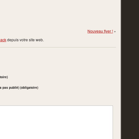
Nouveau flyer !
»
back
depuis votre site web.
toire)
a pas publié) (obligatoire)