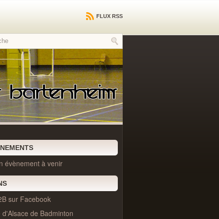
FLUX RSS
ÈNEMENTS
n évènement à venir
NS
2B sur Facebook
e d'Alsace de Badminton