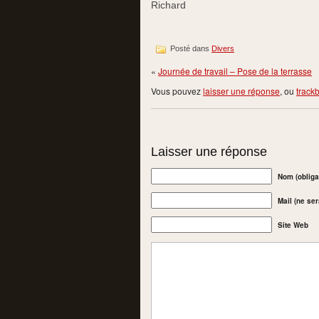
Richard
Posté dans
Divers
«
Journée de travail – Pose de la terrasse
Vous pouvez
laisser une réponse
, ou
track
Laisser une réponse
Nom (obliga
Mail (ne ser
Site Web