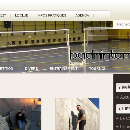
2027
LE CLUB
INFOS PRATIQUES
AGENDA
ÉTITION
DIVERS
ENTRAINEMENT
TOURNOI
EV
Aucu
LIE
Le C
Ligu