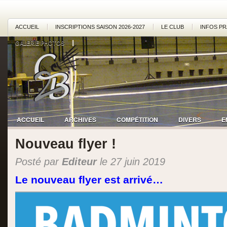
ACCUEIL
INSCRIPTIONS SAISON 2026-2027
LE CLUB
INFOS PR
GALERIE PHOTOS
ACCUEIL
ARCHIVES
COMPÉTITION
DIVERS
E
Nouveau flyer !
Posté par
Editeur
le 27 juin 2019
Le nouveau flyer est arrivé…