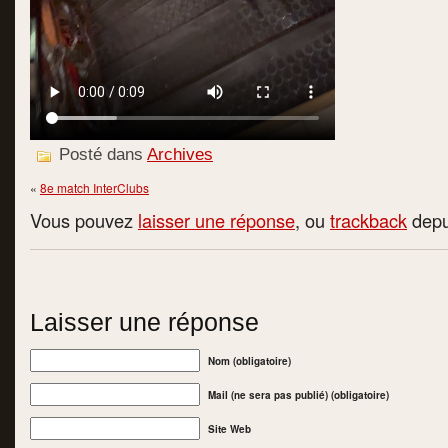
Posté dans
Archives
«
8e match InterClubs
Vous pouvez
laisser une réponse
, ou
trackback
depui
Laisser une réponse
Nom (obligatoire)
Mail (ne sera pas publié) (obligatoire)
Site Web