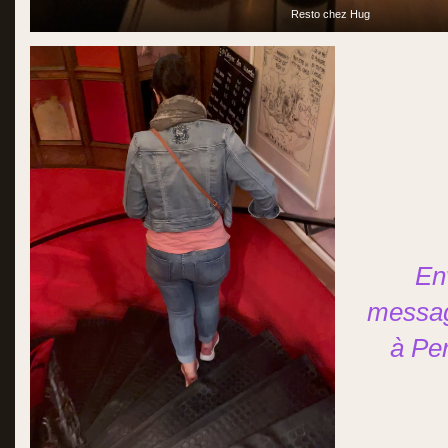
Resto chez Hug
En
messag
à Per