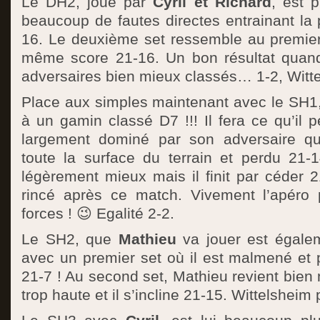
Le DH2, joué par
Cyril et Richard
, est 
beaucoup de fautes directes entrainant la 
16. Le deuxième set ressemble au premier 
même score 21-16. Un bon résultat qua
adversaires bien mieux classés… 1-2, Witte
Place aux simples maintenant avec le SH1
à un gamin classé D7 !!! Il fera ce qu’il p
largement dominé par son adversaire qui
toute la surface du terrain et perdu 21-1
légèrement mieux mais il finit par céder 
rincé après ce match. Vivement l’apéro 
forces ! 😉 Egalité 2-2.
Le SH2, que
Mathieu
va jouer est égale
avec un premier set où il est malmené et 
21-7 ! Au second set, Mathieu revient bien 
trop haute et il s’incline 21-15. Wittelsheim 