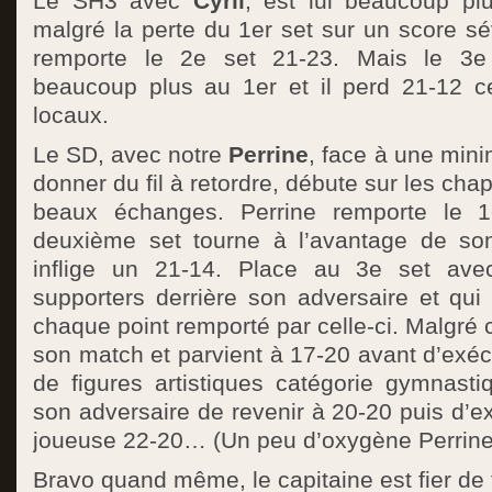
Le SH3 avec
Cyril
, est lui beaucoup pl
malgré la perte du 1er set sur un score sé
remporte le 2e set 21-23. Mais le 3e 
beaucoup plus au 1er et il perd 21-12 cel
locaux.
Le SD, avec notre
Perrine
, face à une mini
donner du fil à retordre, débute sur les ch
beaux échanges. Perrine remporte le 1
deuxième set tourne à l’avantage de son
inflige un 21-14. Place au 3e set a
supporters derrière son adversaire et qui
chaque point remporté par celle-ci. Malgré 
son match et parvient à 17-20 avant d’exéc
de figures artistiques catégorie gymnasti
son adversaire de revenir à 20-20 puis d’e
joueuse 22-20… (Un peu d’oxygène Perrine
Bravo quand même, le capitaine est fier de 