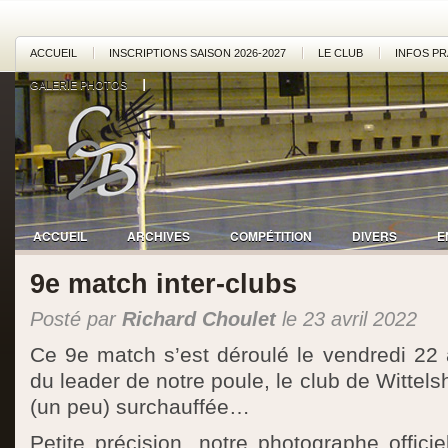
ACCUEIL
INSCRIPTIONS SAISON 2026-2027
LE CLUB
INFOS PR
GALERIE PHOTOS
ACCUEIL
ARCHIVES
COMPÉTITION
DIVERS
E
9e match inter-clubs
Posté par
Richard Choulet
le 23 avril 2022
Ce 9e match s’est déroulé le vendredi 22 av
du leader de notre poule, le club de Wittel
(un peu) surchauffée…
Petite précision, notre photographe officie