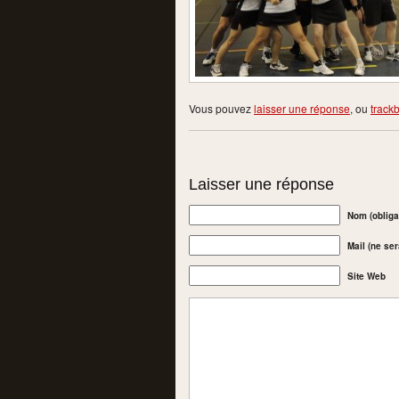
Vous pouvez
laisser une réponse
, ou
track
Laisser une réponse
Nom (obliga
Mail (ne ser
Site Web