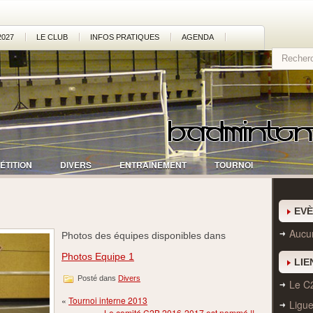
2027
LE CLUB
INFOS PRATIQUES
AGENDA
ÉTITION
DIVERS
ENTRAINEMENT
TOURNOI
EV
Aucu
Photos des équipes disponibles dans
Photos Equipe 1
LIE
Posté dans
Divers
Le C
«
Tournoi interne 2013
Ligu
Le comité C2B 2016-2017 est nommé !!
»