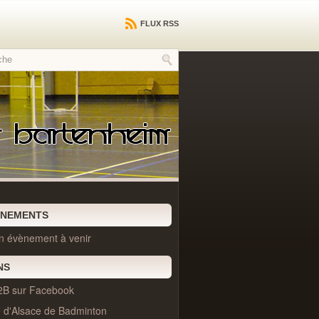
FLUX RSS
ÈNEMENTS
n évènement à venir
NS
2B sur Facebook
e d'Alsace de Badminton