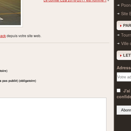
Poon
Site 
PAR
Tourn
back
depuis votre site web.
Ville
LET
Adresse
toire)
a pas publié) (obligatoire)
J'ai
confide