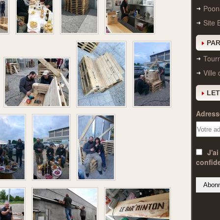
Poon
Site 
PAR
Tourn
Ville
LET
Adresse
J'ai
confide