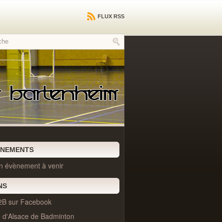
FLUX RSS
ÈNEMENTS
n évènement à venir
NS
2B sur Facebook
e d'Alsace de Badminton