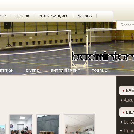
2027
LE CLUB
INFOS PRATIQUES
AGENDA
ÉTITION
DIVERS
ENTRAINEMENT
TOURNOI
EV
Aucu
LIE
Le C
Ligu