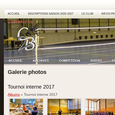
ACCUEIL
INSCRIPTIONS SAISON 2026-2027
LE CLUB
INFOS PR
GALERIE PHOTOS
ACCUEIL
ARCHIVES
COMPÉTITION
DIVERS
E
Galerie photos
Tournoi interne 2017
Albums
» Tournoi interne 2017