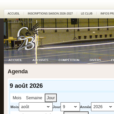
ACCUEIL
INSCRIPTIONS SAISON 2026-2027
LE CLUB
INFOS PR
GALERIE PHOTOS
ACCUEIL
ARCHIVES
COMPÉTITION
DIVERS
E
Agenda
9 août 2026
Mois
Semaine
Jour
Mois
Jour
Année