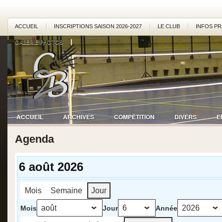
ACCUEIL
INSCRIPTIONS SAISON 2026-2027
LE CLUB
INFOS PR
GALERIE PHOTOS
ACCUEIL
ARCHIVES
COMPÉTITION
DIVERS
E
Agenda
6 août 2026
Mois
Semaine
Jour
Mois
Jour
Année